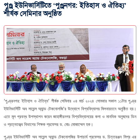
পুণ্ড্র ইউনিভার্সিটিতে ‘পুণ্ড্রনগর: ইতিহাস ও ঐতিহ্য’
শীর্ষক সেমিনার অনুষ্ঠিত
‘পুণ্ড্রনগর: ইতিহাস ও ঐতিহ্য’ শীর্ষক সেমিনার ০৪ মার্চ ২০২৪ সোমবার সকাল ১১টায় পুণ্ড্র
ইউনিভার্সিটি অব সায়েন্স অ্যান্ড টেকনোলজি’র উদ্যোগে বিশ্ববিদ্যালয় মিলনায়তনে অনুষ্ঠিত হয়।
এতে মূল প্রবন্ধ উপস্থাপন করেন জাহাঙ্গীরনগর বিশ্ববিদ্যালয়ের কলা ও মানবিক অনুষদের ডিন
ও প্রত্নতত্ত্ব বিভাগের শিক্ষক প্রফেসর ড. মোঃ মোজাম্মেল হক।
পুণ্ড্র ইউনিভার্সিটি অব সায়েন্স অ্যান্ড টেকনোলজির উপাচার্য প্রফেসর ড. চিত্তরঞ্জন মিশ্র এর