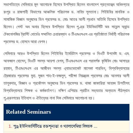
সভাপতিত্বে সেমিনারে মূল আলোচক হিসেবে উপস্থিত ছিলেন বাংলাদেশ প্রত্নতত্ত্ব অধিদপ্তর
রংপুর ও রাজশাহী বিভাগের আঞ্চলিক পরিচালক ড. নাহিদ সুলতানা। পিইউবির মানবিক ও
সামাজিক বিজ্ঞান অনুষদের ডিন প্রফেসর ড. মোঃ আতর আলী প্রধান অতিথি হিসেবে উপস্থিত
ছিলেন। গেস্ট অব অনার হিসেবে উপস্থিত ছিলেন পুণ্ড্র ইউনিভার্সিটি অব সায়েন্স অ্যান্ড
টেকনোলজির ট্রাস্টি বোর্ডের সম্মানিত চেয়ারম্যান ও টিএমএসএস এর প্রতিষ্ঠাতা নির্বাহী পরিচালক
প্রফেসর ড. হোসনে আরা বেগম।
সেমিনারে আরও উপস্থিত ছিলেন পিইউবির ইমেরিটাস প্রফেসর ও বিওটি উপদেষ্টা ড. এম.
আফজাল হোসেন, বিওটি সদস্য আয়শা বেগম, টিএমএসএস এর পরামর্শক কৃষিবিদ মোঃ আসাদুর
রহমান, টিএমএসএস এর আজীবন সদস্য এ্যাডভোকেট মালেকা পারভিন, বিশ্ববিদ্যালয়ের
ট্রেজারার প্রফেসর মুহা. সুজন শাহ-ই-ফজলুল, পরীক্ষা নিয়ন্ত্রক প্রফেসর মোঃ আনসার আলী
তালুকদার, বিজ্ঞান ও প্রকৌশল অনুষদের ডিন প্রফেসর ড. খাজা জাকারিয়া আহমদ চিশতীসহ
বিশ্ববিদ্যালয়ে শিক্ষক ও কর্মকর্তাগণ। দক্ষিণ এশিয়ার প্রাচীন সভ্যতার অন্যতম পীঠস্থান
পুণ্ড্রনগরের ইতিহাস ও ঐতিহ্যের নানা দিক সেমিনারে আলোচনা হয়।
Related Seminars
1
.
পুণ্ড্র ইউনিভার্সিটিতে রক্তশূন্যতা ও থ্যালাসেমিয়া বিষয়ক
...