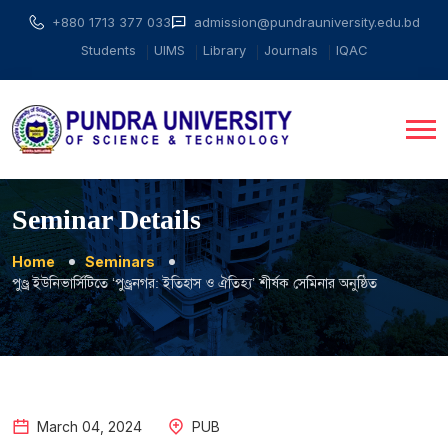
+880 1713 377 033
admission@pundrauniversity.edu.bd
Students
UIMS
Library
Journals
IQAC
Seminar Details
Home
Seminars
পুণ্ড্র ইউনিভার্সিটিতে ‘পুণ্ড্রনগর: ইতিহাস ও ঐতিহ্য’ শীর্ষক সেমিনার অনুষ্ঠিত
March
04
,
2024
PUB