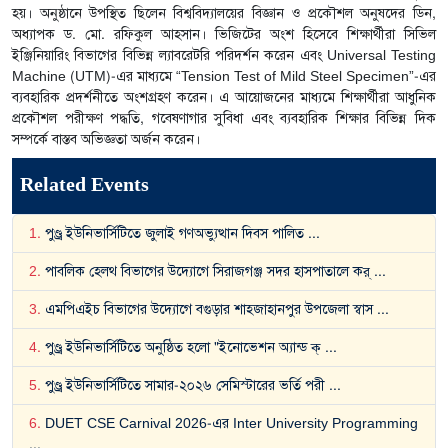
হয়। অনুষ্ঠানে উপস্থিত ছিলেন বিশ্ববিদ্যালয়ের বিজ্ঞান ও প্রকৌশল অনুষদের ডিন,
অধ্যাপক ড. মো. রফিকুল আহসান। ভিজিটের অংশ হিসেবে শিক্ষার্থীরা সিভিল
ইঞ্জিনিয়ারিং বিভাগের বিভিন্ন ল্যাবরেটরি পরিদর্শন করেন এবং Universal Testing
Machine (UTM)-এর মাধ্যমে “Tension Test of Mild Steel Specimen”-এর
ব্যবহারিক প্রদর্শনীতে অংশগ্রহণ করেন। এ আয়োজনের মাধ্যমে শিক্ষার্থীরা আধুনিক
প্রকৌশল পরীক্ষণ পদ্ধতি, গবেষণাগার সুবিধা এবং ব্যবহারিক শিক্ষার বিভিন্ন দিক
সম্পর্কে বাস্তব অভিজ্ঞতা অর্জন করেন।
Related Events
1
.
পুণ্ড্র ইউনিভার্সিটিতে জুলাই গণঅভ্যুত্থান দিবস পালিত
...
2
.
পাবলিক হেলথ বিভাগের উদ্যোগে সিরাজগঞ্জ সদর হাসপাতালে কর্
...
3
.
এমপিএইচ বিভাগের উদ্যোগে বগুড়ার শাহজাহানপুর উপজেলা স্বাস
...
4
.
পুণ্ড্র ইউনিভার্সিটিতে অনুষ্ঠিত হলো "ইনোভেশন অ্যান্ড ক্
...
5
.
পুণ্ড্র ইউনিভার্সিটিতে সামার-২০২৬ সেমিস্টারের ভর্তি পরী
...
6
.
DUET CSE Carnival 2026-এর Inter University Programming
...