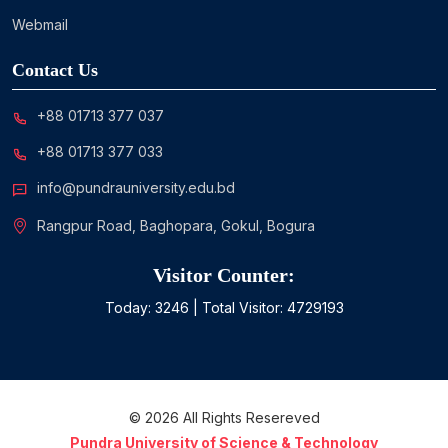
Webmail
Contact Us
+88 01713 377 037
+88 01713 377 033
info@pundrauniversity.edu.bd
Rangpur Road, Baghopara, Gokul, Bogura
Visitor Counter:
Today:
3246
| Total Visitor:
4729193
©
2026
All Rights Resereved
Pundra University of Science & Technology