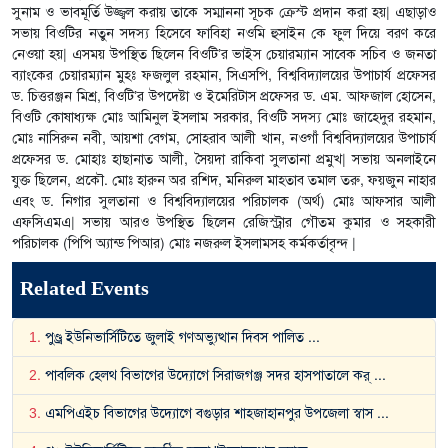
সুনাম ও ভাবমূর্তি উজ্জ্বল করায় তাকে সম্মাননা সূচক ক্রেস্ট প্রদান করা হয়| এছাড়াও
সভায় বিওটির নতুন সদস্য হিসেবে ফাবিহা নওমি হুসাইন কে ফুল দিয়ে বরণ করে
নেওয়া হয়| এসময় উপস্থিত ছিলেন বিওটি’র ভাইস চেয়ারম্যান সাবেক সচিব ও জনতা
ব্যাংকের চেয়ারম্যান মুহঃ ফজলুল রহমান, সিএসপি, বিশ্ববিদ্যালয়ের উপাচার্য প্রফেসর
ড. চিত্তরঞ্জন মিশ্র, বিওটি’র উপদেষ্টা ও ইমেরিটাস প্রফেসর ড. এম. আফজাল হোসেন,
বিওটি কোষাধ্যক্ষ মোঃ আমিনুল ইসলাম সরকার, বিওটি সদস্য মোঃ জাহেদুর রহমান,
মোঃ নাসিরুন নবী, আয়শা বেগম, সোহরাব আলী খান, নওগাঁ বিশ্ববিদ্যালয়ের উপাচার্য
প্রফেসর ড. মোহাঃ হাছানাত আলী, সৈয়দা রাকিবা সুলতানা প্রমুখ| সভায় অনলাইনে
যুক্ত ছিলেন, প্রকৌ. মোঃ হারুন অর রশিদ, মনিরুল মাহতাব তমাল তরু, ফয়জুন নাহার
এবং ড. নিগার সুলতানা ও বিশ্ববিদ্যালয়ের পরিচালক (অর্থ) মোঃ আফসার আলী
এফসিএমএ| সভায় আরও উপস্থিত ছিলেন রেজিস্ট্রার গৌতম কুমার ও সহকারী
পরিচালক (পিপি অ্যান্ড পিআর) মোঃ নজরুল ইসলামসহ কর্মকর্তাবৃন্দ |
Related Events
1
.
পুণ্ড্র ইউনিভার্সিটিতে জুলাই গণঅভ্যুত্থান দিবস পালিত
...
2
.
পাবলিক হেলথ বিভাগের উদ্যোগে সিরাজগঞ্জ সদর হাসপাতালে কর্
...
3
.
এমপিএইচ বিভাগের উদ্যোগে বগুড়ার শাহজাহানপুর উপজেলা স্বাস
...