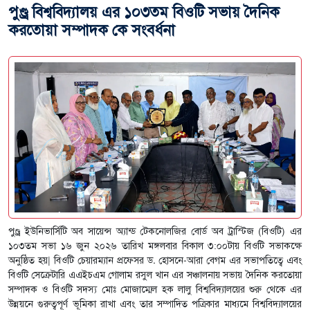
পুণ্ড্র বিশ্ববিদ্যালয় এর ১০৩তম বিওটি সভায় দৈনিক
করতোয়া সম্পাদক কে সংবর্ধনা
পুণ্ড্র ইউনিভার্সিটি অব সায়েন্স অ্যান্ড টেকনোলজির বোর্ড অব ট্রাস্টিজ (বিওটি) এর
১০৩তম সভা ১৬ জুন ২০২৬ তারিখ মঙ্গলবার বিকাল ৩:০০টায় বিওটি সভাকক্ষে
অনুষ্ঠিত হয়| বিওটি চেয়ারম্যান প্রফেসর ড. হোসনে-আরা বেগম এর সভাপতিত্বে এবং
বিওটি সেক্রেটারি এএইচএম গোলাম রসুল খান এর সঞ্চালনায় সভায় দৈনিক করতোয়া
সম্পাদক ও বিওটি সদস্য মোঃ মোজাম্মেল হক লালু বিশ্ববিদ্যালয়ের শুরু থেকে এর
উন্নয়নে গুরুত্বপূর্ণ ভূমিকা রাখা এবং তার সম্পাদিত পত্রিকার মাধ্যমে বিশ্ববিদ্যালয়ের