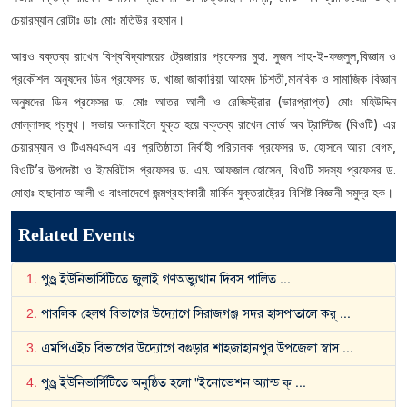
চেয়ারম্যান রোটাঃ ডাঃ মোঃ মতিউর রহমান।
আরও বক্তব্য রাখেন বিশ্ববিদ্যালয়ের ট্রেজারার প্রফেসর মুহা. সুজন শাহ-ই-ফজলুল,বিজ্ঞান ও
প্রকৌশল অনুষদের ডিন প্রফেসর ড. খাজা জাকারিয়া আহমদ চিশতী,মানবিক ও সামাজিক বিজ্ঞান
অনুষদের ডিন প্রফেসর ড. মোঃ আতর আলী ও রেজিস্ট্রার (ভারপ্রাপ্ত) মোঃ মহিউদ্দিন
মোল্লাসহ প্রমুখ। সভায় অনলাইনে যুক্ত হয়ে বক্তব্য রাখেন বোর্ড অব ট্রাস্টিজ (বিওটি) এর
চেয়ারম্যান ও টিএমএমএস এর প্রতিষ্ঠাতা নির্বাহী পরিচালক প্রফেসর ড. হোসনে আরা বেগম,
বিওটি’র উপদেষ্টা ও ইমেরিটাস প্রফেসর ড. এম. আফজাল হোসেন, বিওটি সদস্য প্রফেসর ড.
মোহাঃ হাছানাত আলী ও বাংলাদেশে জন্মগ্রহণকারী মার্কিন যুক্তরাষ্ট্রের বিশিষ্ট বিজ্ঞানী সমুদ্র হক।
Related Events
1
.
পুণ্ড্র ইউনিভার্সিটিতে জুলাই গণঅভ্যুত্থান দিবস পালিত
...
2
.
পাবলিক হেলথ বিভাগের উদ্যোগে সিরাজগঞ্জ সদর হাসপাতালে কর্
...
3
.
এমপিএইচ বিভাগের উদ্যোগে বগুড়ার শাহজাহানপুর উপজেলা স্বাস
...
4
.
পুণ্ড্র ইউনিভার্সিটিতে অনুষ্ঠিত হলো "ইনোভেশন অ্যান্ড ক্
...