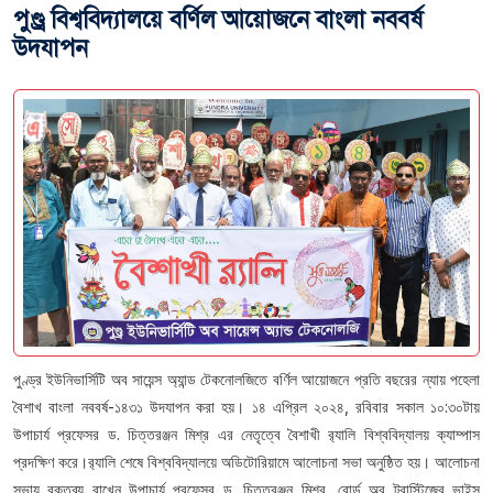
পুণ্ড্র বিশ্ববিদ্যালয়ে বর্ণিল আয়োজনে বাংলা নববর্ষ
উদযাপন
পুণ্ড্র ইউনিভার্সিটি অব সায়েন্স অ্যান্ড টেকনোলজিতে বর্ণিল আয়োজনে প্রতি বছরের ন্যায় পহেলা
বৈশাখ বাংলা নববর্ষ-১৪৩১ উদযাপন করা হয়। ১৪ এপ্রিল ২০২৪, রবিবার সকাল ১০:৩০টায়
উপাচার্য প্রফেসর ড. চিত্তরঞ্জন মিশ্র এর নেতৃত্বে বৈশাখী ‌র‌্যালি বিশ্ববিদ্যালয় ক্যাম্পাস
প্রদক্ষিণ করে।র‌্যালি শেষে বিশ্ববিদ্যালয়ে অডিটোরিয়ামে আলোচনা সভা অনুষ্ঠিত হয়। আলোচনা
সভায় বক্তব্য রাখেন উপাচার্য প্রফেসর ড. চিত্তরঞ্জন মিশ্র, বোর্ড অব ট্রাস্টিজের ভাইস