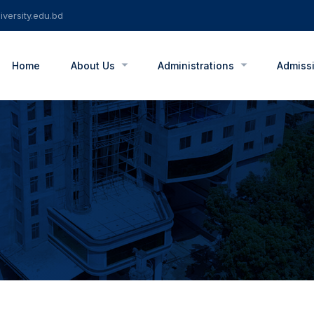
versity.edu.bd
Home
About Us
Administrations
Admiss