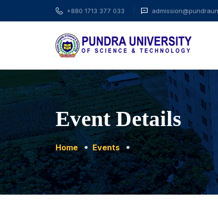
+880 1713 377 033
admission@pundrauni
Event Details
Home
Events