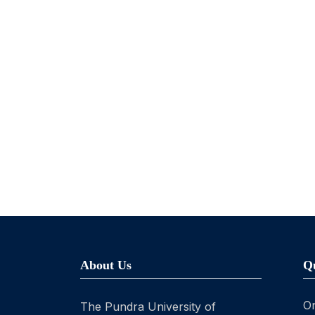
About Us
Q
On
The Pundra University of