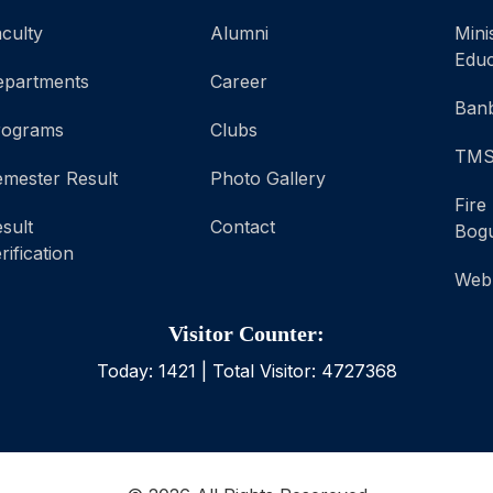
culty
Alumni
Mini
Educ
epartments
Career
Banb
rograms
Clubs
TM
mester Result
Photo Gallery
Fire
sult
Contact
Bog
rification
Web
Visitor Counter:
Today:
1421
| Total Visitor:
4727368