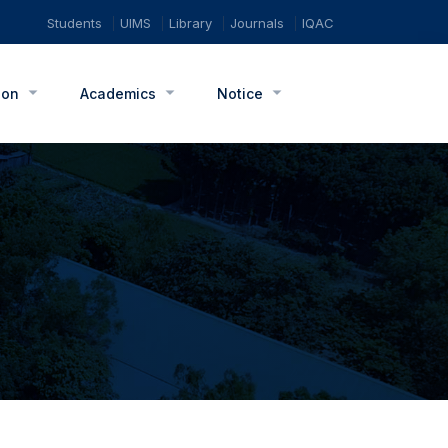
Students
UIMS
Library
Journals
IQAC
ion
Academics
Notice