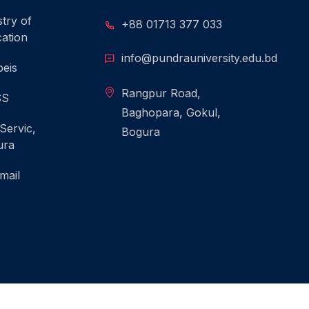
stry of
+88 01713 377 033
ation
info@pundrauniversity.edu.bd
eis
Rangpur Road,
SS
Baghopara, Gokul,
 Servic,
Bogura
ura
mail